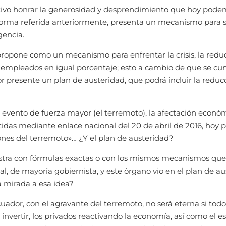
ivo honrar la generosidad y desprendimiento que hoy podemos 
norma referida anteriormente, presenta un mecanismo para su
gencia.
propone como un mecanismo para enfrentar la crisis, la reduc
empleados en igual porcentaje; esto a cambio de que se cump
 presente un plan de austeridad, que podrá incluir la reduc
n evento de fuerza mayor (el terremoto), la afectación econ
das mediante enlace nacional del 20 de abril de 2016, hoy pr
ones del terremoto»… ¿Y el plan de austeridad?
tra con fórmulas exactas o con los mismos mecanismos que el 
l, de mayoría gobiernista, y este órgano vio en el plan de a
a mirada a esa idea?
cuador, con el agravante del terremoto, no será eterna si tod
invertir, los privados reactivando la economía, así como el 