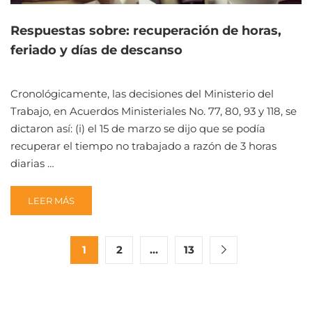
COVID-
19
Respuestas sobre: recuperación de horas,
COMO
feriado y días de descanso
ACCIDENTE
DE
TRABAJO
Cronológicamente, las decisiones del Ministerio del
Trabajo, en Acuerdos Ministeriales No. 77, 80, 93 y 118, se
dictaron así: (i) el 15 de marzo se dijo que se podía
recuperar el tiempo no trabajado a razón de 3 horas
diarias …
READ
LEER MÁS
MORE
ABOUT
RESPUESTAS
1
2
…
13
SOBRE:
RECUPERACIÓN
DE
HORAS,
FERIADO