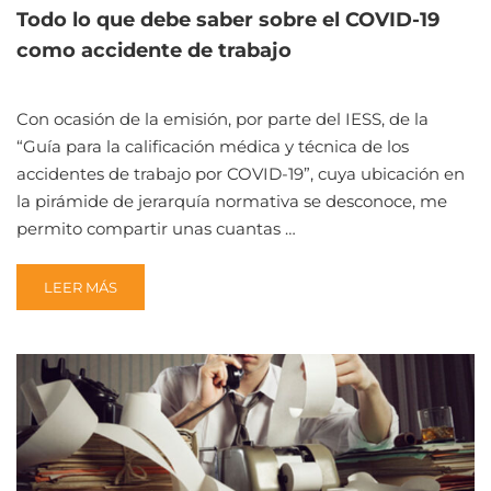
Todo lo que debe saber sobre el COVID-19
como accidente de trabajo
Con ocasión de la emisión, por parte del IESS, de la
“Guía para la calificación médica y técnica de los
accidentes de trabajo por COVID-19”, cuya ubicación en
la pirámide de jerarquía normativa se desconoce, me
permito compartir unas cuantas …
READ
LEER MÁS
MORE
ABOUT
TODO
LO
QUE
DEBE
SABER
SOBRE
EL