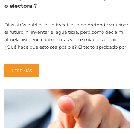
o electoral?
Días atrás publiqué un tweet, que no pretende vaticinar
el futuro, ni inventar el agua tibia, pero como decía mi
abuela: «si tiene cuatro patas y dice miau, es gato».
¿Qué hace que esto sea posible? El texto aprobado por
…
READ
LEER MÁS
MORE
ABOUT
TRABAJO
EN
PLATAFORMAS:
¿DISCUSIÓN
JURÍDICA
O
ELECTORAL?