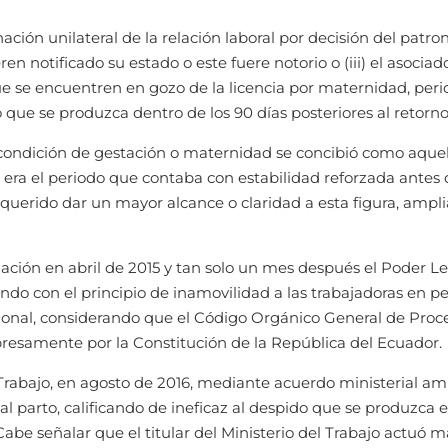
inación unilateral de la relación laboral por decisión del patro
en notificado su estado o este fuere notorio o (iii) el asocia
ue se encuentren en gozo de la licencia por maternidad, peri
o que se produzca dentro de los 90 días posteriores al retorno
la condición de gestación o maternidad se concibió como aque
ra el periodo que contaba con estabilidad reforzada antes de
n querido dar un mayor alcance o claridad a esta figura, ampl
slación en abril de 2015 y tan solo un mes después el Poder Le
o con el principio de inamovilidad a las trabajadoras en per
ional, considerando que el Código Orgánico General de Proce
xpresamente por la Constitución de la República del Ecuador.
 Trabajo, en agosto de 2016, mediante acuerdo ministerial am
al parto, calificando de ineficaz al despido que se produzca en
Cabe señalar que el titular del Ministerio del Trabajo actuó m