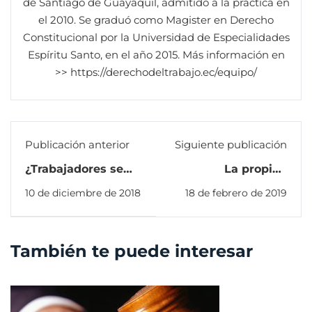
de Santiago de Guayaquil, admitido a la práctica en
el 2010. Se graduó como Magister en Derecho
Constitucional por la Universidad de Especialidades
Espíritu Santo, en el año 2015. Más información en
>> https://derechodeltrabajo.ec/equipo/
Publicación anterior
Siguiente publicación
¿Trabajadores se
La propina
quedan sin derecho
obligatoria en
10 de diciembre de 2018
18 de febrero de 2019
a cobrar utilidades?
Ecuador: ¿a quién
La pregunta que
le corresponde?
nadie quiere
También te puede interesar
responder...