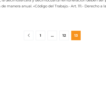
ajo, la decimotercera y decimocuarta remuneración deben ser
e manera anual. «Código del Trabajo.- Art. 111.- Derecho a 
1
…
12
13