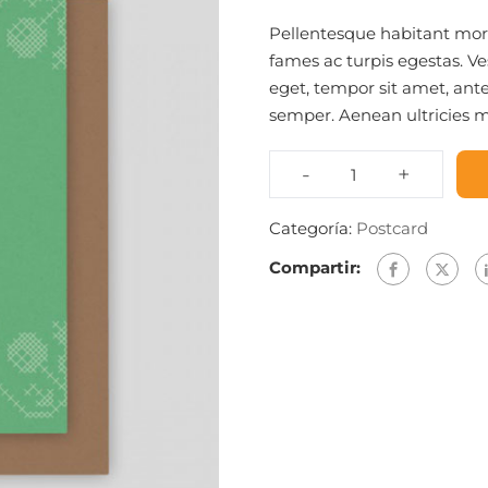
Pellentesque habitant morb
fames ac turpis egestas. Ve
eget, tempor sit amet, ant
semper. Aenean ultricies mi 
-
+
Klappkarte
kreuzstich
Categoría:
Postcard
cantidad
Compartir: