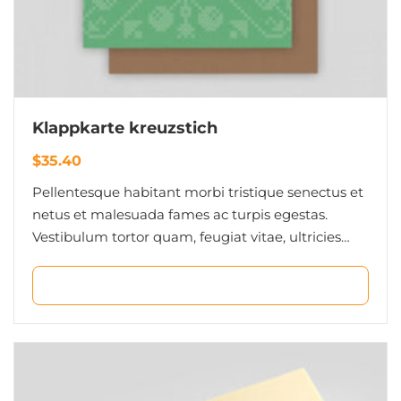
Klappkarte kreuzstich
$
35.40
Pellentesque habitant morbi tristique senectus et
netus et malesuada fames ac turpis egestas.
Vestibulum tortor quam, feugiat vitae, ultricies
eget, tempor sit amet, ante. Donec eu libero sit
amet…
ADD TO CART